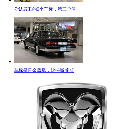
公认最丑的5个车标，第三个号
车标是只金凤凰，比劳斯莱斯