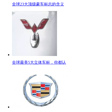
全球23大顶级豪车标志的含义
全球最美5大立体车标，你都认