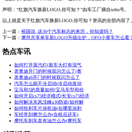
声明：“红旗汽车换新LOGO,你可知？”由车工厂摘自sohu号。
以上就是关于红旗汽车换新LOGO,你可知？资讯的全部内容了
上一篇：
裕国说 ,这30个汽车标志的来历，你知道吗？
下一篇：
摩拜共享单车新LOGO升级出炉，OFO小黄车怎么看
热点车讯
如何打开蒸汽灯(新车大灯有湿气
老奥迪开门的时候双闪怎么了(奥
老奥迪a6开门的时候双闪怎么了
汽车怎么能不冷启动(冷启动发动
宝马和5的质量如何(宝马车型和价
如何开启cs75经济模式(长安cs75经济
如何解决东风沈峰a30防盗(如何解
如何给刹车片涂机油(在哪里涂刹
车经常刮擦怎么办(合租后还车)
摩托车刹车盘有油怎么办(摩托车