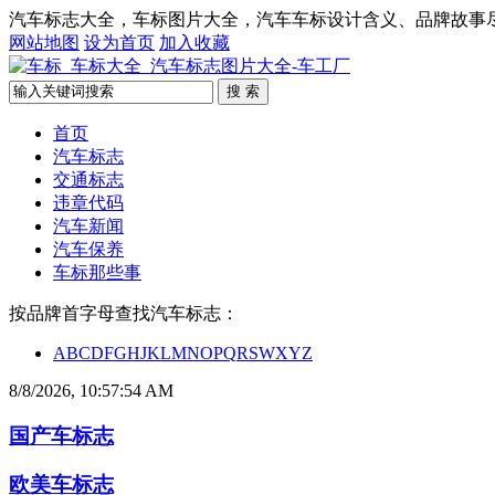
汽车标志大全，车标图片大全，汽车车标设计含义、品牌故事
网站地图
设为首页
加入收藏
搜 索
首页
汽车标志
交通标志
违章代码
汽车新闻
汽车保养
车标那些事
按品牌首字母查找汽车标志：
A
B
C
D
F
G
H
J
K
L
M
N
O
P
Q
R
S
W
X
Y
Z
8/8/2026, 10:57:54 AM
国产车标志
欧美车标志