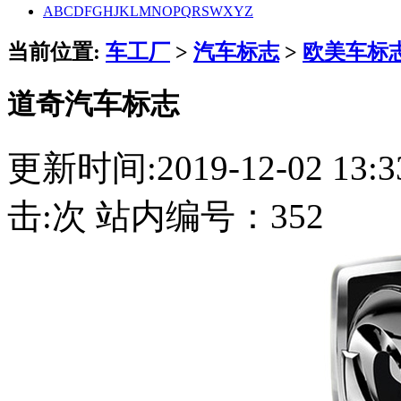
A
B
C
D
F
G
H
J
K
L
M
N
O
P
Q
R
S
W
X
Y
Z
当前位置:
车工厂
>
汽车标志
>
欧美车标
道奇汽车标志
更新时间:2019-12-02 1
击:
次 站内编号：352