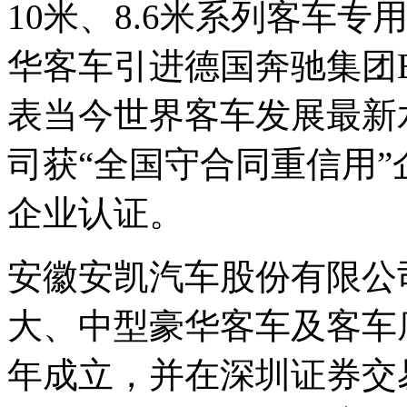
10米、8.6米系列客车专用
华客车引进德国奔驰集团E
表当今世界客车发展最新水
司获“全国守合同重信用
企业认证。
安徽安凯汽车股份有限公
大、中型豪华客车及客车底
年成立，并在深圳证券交