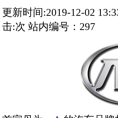
更新时间:2019-12-02 1
击:
次 站内编号：297