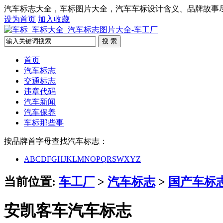
汽车标志大全，车标图片大全，汽车车标设计含义、品牌故事
设为首页
加入收藏
搜 索
首页
汽车标志
交通标志
违章代码
汽车新闻
汽车保养
车标那些事
按品牌首字母查找汽车标志：
A
B
C
D
F
G
H
J
K
L
M
N
O
P
Q
R
S
W
X
Y
Z
当前位置:
车工厂
>
汽车标志
>
国产车标
安凯客车汽车标志