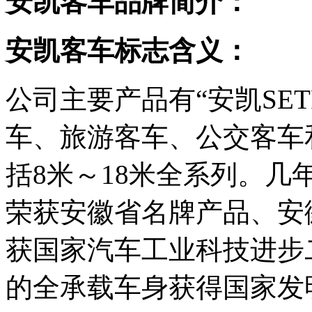
安凯客车品牌简介：
安凯客车标志含义：
公司主要产品有“安凯SET
车、旅游客车、公交客车
括8米～18米全系列。
荣获安徽省名牌产品、安
获国家汽车工业科技进步二
的全承载车身获得国家发