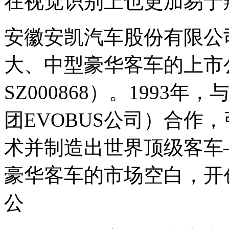
在视觉识别上也更加易于
安徽安凯汽车股份有限公
大、中型豪华客车的上市
SZ000868）。199
团EVOBUS公司）合作
术并制造出世界顶级客车—
豪华客车的市场空白，开
公