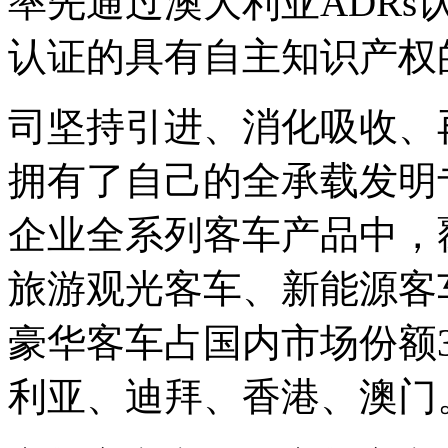
率先通过澳大利亚ADR
认证的具有自主知识产权
司坚持引进、消化吸收、
拥有了自己的全承载发明
企业全系列客车产品中，
旅游观光客车、新能源客
豪华客车占国内市场份额
利亚、迪拜、香港、澳门