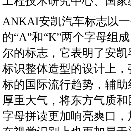
工程技术研究中心、国家
ANKAI安凯汽车标志以
的“A”和“K”两个字母组
尔的标志，它表明了安凯
标识整体造型的设计上，
标的国际流行趋势，辅助
厚重大气，将东方气质和
字母拼读更加响亮爽口，