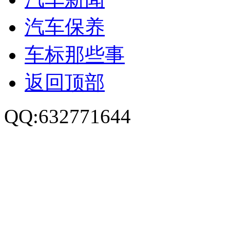
汽车保养
车标那些事
返回顶部
QQ:632771644