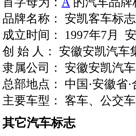
首字母为：
A
的汽车品牌
品牌名称： 安凯客车标志
成立时间： 1997年7月 
创 始 人： 安徽安凯汽
隶属公司： 安徽安凯汽
总部地点： 中国·安徽省
主要车型： 客车、公交车
其它汽车标志