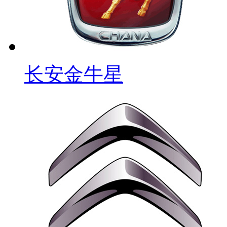
长安金牛星