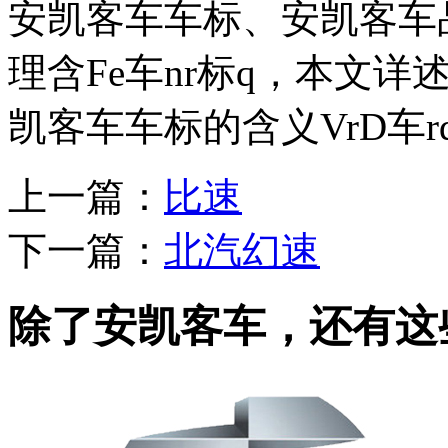
安凯客车车标、安凯客车
理含Fe车nr标q，本文
凯客车车标的含义VrD车r
上一篇：
比速
下一篇：
北汽幻速
除了安凯客车，还有这