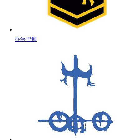
乔治·巴顿