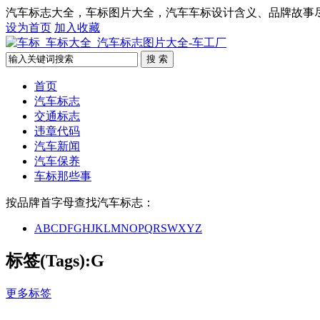
汽车标志大全，车标图片大全，汽车车标设计含义、品牌故事
设为首页
加入收藏
搜 索
首页
汽车标志
交通标志
违章代码
汽车新闻
汽车保养
车标那些事
按品牌首字母查找汽车标志：
A
B
C
D
F
G
H
J
K
L
M
N
O
P
Q
R
S
W
X
Y
Z
标签(Tags):G
更多标签