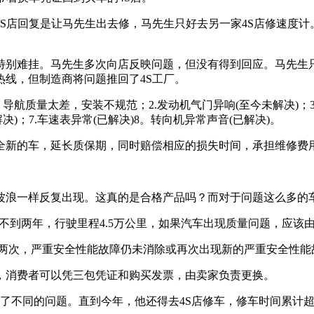
S店回复是让马先生出去修，马先生只好去另一家4S店修速度
特别难挂。马先生多次向店反映问题，但没有得到回应。马先生
线，但制造商将问题推回了4S工厂。
航质量太差，安装不规范；2.发动机气门异响(至今未解决)；3.
解决)；7.车速表异常(已解决)8。转向机异常声音(已解决)。
全新的车，延长质保期，同时赔偿相应的损失时间，承担维修费
波浪一样反复出现。这真的是合格产品吗？而对于问题这么多的
还不到两年，行驶里程4.5万公里，如果汽车出现质量问题，应该
复两次，严重安全性能故障仍未消除或再次出现新的严重安全性能
，消费者可以凭三包凭证和购买发票，由卖家负责更换。
历了不同的问题。直到今年，他还得去4S店修车，修车时间累计