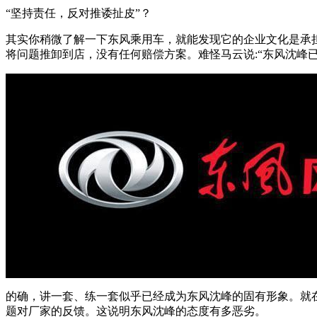
“坚持责任，反对推诿扯皮”？
其实你稍微了解一下东风乘用车，就能发现它的企业文化是承
将问题推卸到店，没有任何赔偿方案。难怪马云说:“东风沈峰
的确，讲一套、练一套似乎已经成为东风沈峰的固有形象。就
题对厂家的反馈。这说明东风沈峰的态度有多恶劣。