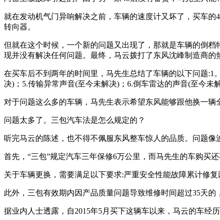
就在发动机气门异响解决之前，车辆的速度计又坏了，买车的4
转向器。
但就在这个时候，一个新的问题又出现了，那就是车辆的倒档
现并没有解决任何问题。最终，马云拨打了东风沈峰制造商的热
在买车后不到两年的时间里，马先生总结了车辆的以下问题:1。导
决)；5.传输异常声音(至今未解决)；6.倒车雷达的声音(至今未
对于问题这么多的车辆，马先生表示希望东风能够跟他换一辆
问题太多了。三包汽车法是怎么规定的？
听完马云的陈述，也不得不佩服东风整车惊人的品质。问题像
首先，“三包”规定汽车三年保修6万公里，而马先生的车购买
关于车辆更换，需要满足以下要求:严重安全性能故障累计修
此外，三包有效期内因产品质量问题导致维修时间超过35天的
据业内人士透露，自2015年5月买下这辆车以来，马云的车经