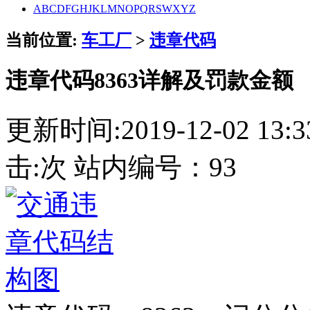
A
B
C
D
F
G
H
J
K
L
M
N
O
P
Q
R
S
W
X
Y
Z
当前位置:
车工厂
>
违章代码
违章代码8363详解及罚款金额
更新时间:2019-12-02 13
击:
次 站内编号：93