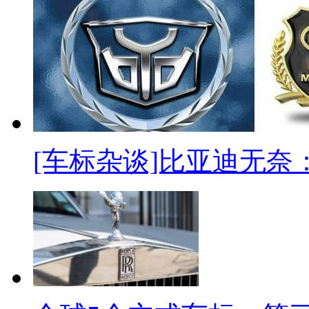
[车标杂谈]比亚迪无奈