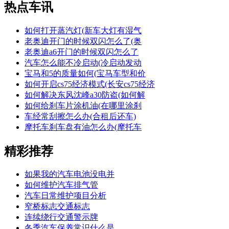
热点车讯
如何打开蒸汽灯(新车大灯有湿气
老奥迪开门的时候双闪怎么了(奥
老奥迪a6开门的时候双闪怎么了
汽车怎么能不冷启动(冷启动发动
宝马和5的质量如何(宝马车型和价
如何开启cs75经济模式(长安cs75经济
如何解决东风沈峰a30防盗(如何解
如何给刹车片涂机油(在哪里涂刹
车经常刮擦怎么办(合租后还车)
摩托车刹车盘有油怎么办(摩托车
精彩推荐
如果我的汽车电池没电并
如何维护汽车排气管
汽车日常维护项目分析
窄桥标志交通标志
连续绕行交通警示牌
冬季汽车保养常识什么是