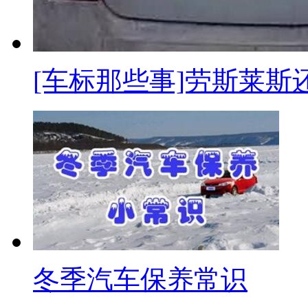
[车标那些事]劳斯莱斯
冬季汽车保养常识