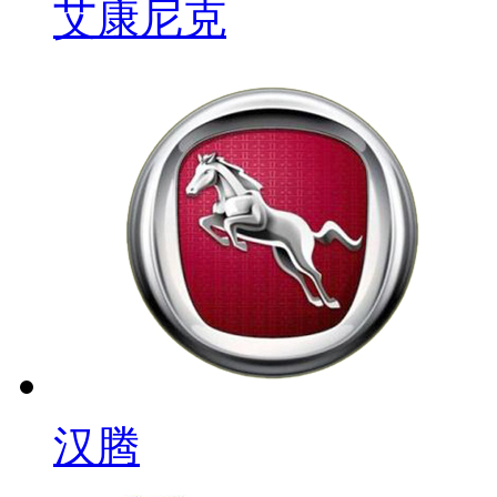
艾康尼克
汉腾