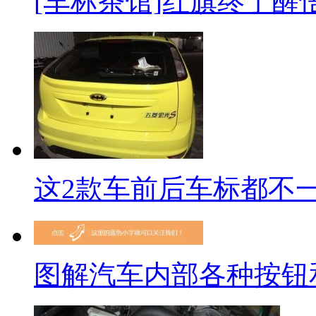
[车标茶馆]红旗终于醒
这2款车前后车标都不一
图解汽车内部各种按钮