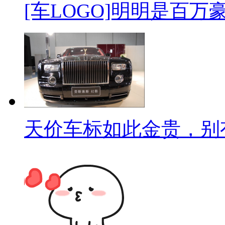
[车LOGO]明明是百万
天价车标如此金贵，别