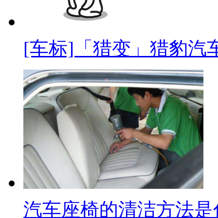
[车标]「猎变」猎豹汽
汽车座椅的清洁方法是