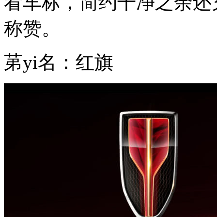
看车标，简约干净之余还
称赞。
苐yi名：红旗