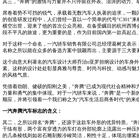
其三，"奔腾"的激情与力量并不只停留在外表。澎湃的动力、
席卷着势不可挡的锐气，承载着无数汽车人执著的追求，一颗闪
的创造研发过程中，人们曾经一直以一个简单的代号"C301"来
横空出世，迎来了他的首次公众亮相。在备受瞩目的杭州西博会
段不平凡的旅途，更为重要的是，作为目前国内第一款高起点
对于这样一个命名，一汽轿车销售有限公司总经理葛树文表示：
名称之所以能在众多的备选方案中脱颖而出，主要源于三大要
这个由意大利著名的汽车设计大师乔治o亚罗担纲设计的车身
素。这样的设计处处彰显典雅与尊贵、时尚与科技、动感与魅力
的风格气质。
凭借着劲朗、健硕的阳刚之美，"奔腾"已成为现代社会精神和
力量和勇气的集中体现。对于一汽轿车来说，"奔腾"是一个新
顺应，并将引领着一个我们称之为"汽车生活后商务时代"的来
一汽奔腾汽车标志的含义：
其二，之所以得名"奔腾"，还源于这款车外形的优异特质。"
干练有形，两个富有穿透力的车灯在外部轮廓上流露出一种压
的几条棱线则如岩石雕刻般冷峻简洁，刚性十足，体现出绷紧