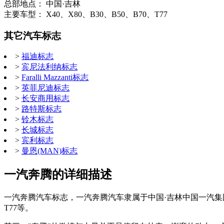
总部地点： 中国·吉林
主要车型： X40、X80、B30、B50、B70、T77
其它汽车标志
>
福迪标志
>
宾尼法利纳标志
>
Faralli Mazzanti标志
>
英菲尼迪标志
>
长安商用标志
>
路特斯标志
>
铃木标志
>
长城标志
>
宾利标志
>
曼恩(MAN)标志
一汽奔腾的详细描述
一汽奔腾汽车标志，一汽奔腾汽车隶属于中国·吉林中国一汽集团公司
T77等。