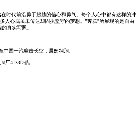
站在时代前沿勇于超越的信心和勇气。每个人心中都有这样的冲
很多人心底虽未传达却固执坚守的梦想。"奔腾"所展现的是自由
程的真实写照。
寓意中国一汽鹰击长空，展翅翱翔。
厂41z3D品。