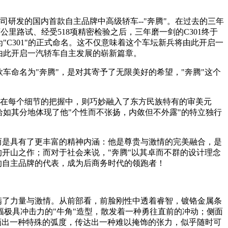
。
研发的国内首款自主品牌中高级轿车--"奔腾"。在过去的三年
公里路试、经受518项精密检验之后，三年磨一剑的C301终于
C301"的正式命名。这不仅意味着这个车坛新兵将由此开启一
由此开启一汽轿车自主发展的崭新篇章。
车命名为"奔腾"，是对其寄予了无限美好的希望，"奔腾"这个
而在每个细节的把握中，则巧妙融入了东方民族特有的审美元
如其分地体现了他"个性而不张扬，内敛但不外露"的特立独行
而是具有了更丰富的精神内涵：他是尊贵与激情的完美融合，是
的开山之作；而对于社会来说，"奔腾"以其卓而不群的设计理念
的自主品牌的代表，成为后商务时代的领跑者！
满了力量与激情。从前部看，前脸刚性中透着睿智，镀铬金属条
极具冲击力的"牛角"造型，散发着一种勇往直前的冲动；侧面
画出一种特殊的弧度，传达出一种难以掩饰的张力，似乎随时可