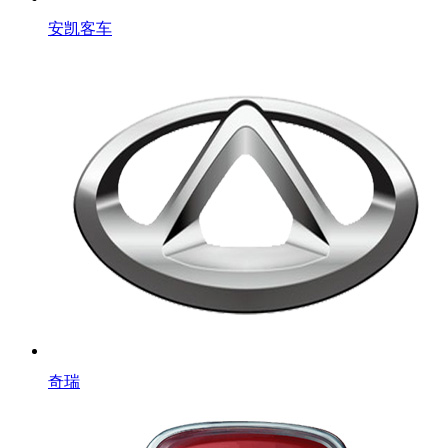
安凯客车
奇瑞