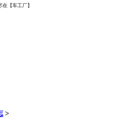
尽在【车工厂】
志
>