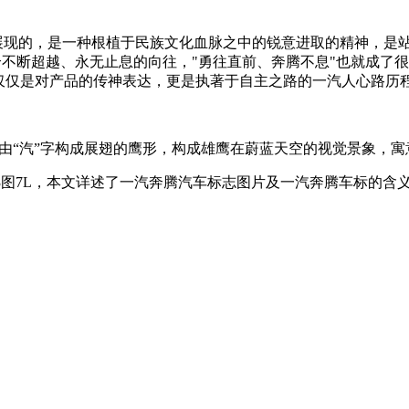
所展现的，是一种根植于民族文化血脉之中的锐意进取的精神，是
个不断超越、永无止息的向往，"勇往直前、奔腾不息"也就成了
仅仅是对产品的传神表达，更是执著于自主之路的一汽人心路历
，由“汽”字构成展翅的鹰形，构成雄鹰在蔚蓝天空的视觉景象，
图7L，本文详述了一汽奔腾汽车标志图片及一汽奔腾车标的含义Jd