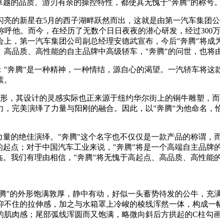
卓越的品质、游刃有余的操控特性，都使其无愧于"奔腾"的称号
亮的新星在5月的西子湖畔跃然而出，这就是由第一汽车集团公司
称呼他。而今，在经历了无数个日日夜夜的潜心研发，经过300万
上，第一汽车集团公司副总经理安德武宣布，今后"奔腾"将成为"
、高品质、高性能的自主品牌中高级轿车，"奔腾"的问世，也将
"奔腾"是一种精神，一种情结，源自心的渴望。一汽轿车将这款
素。
外形，其设计的灵感实际也正来源于纽约华尔街上的铜牛雕塑，
，完美演绎了力量与阳刚的融合。因此，以"奔腾"为他命名，恰
力量的绝佳演绎。"奔腾"这个名字也不仅仅是一款产品的称谓，
的起点；对于中国汽车工业来说，"奔腾"将是一个高端自主品牌
临。我们有理由相信，"奔腾"将无愧于高起点、高品质、高性能
奔腾"的外形饱满敦厚，静中有动，好似一头蓄势待发的公牛，充
抑不住的拉伸感，加之与水箱罩上冷峻的棱线浑然一体，构成一幅
的肌肉感；尾部弧线浑圆而又饱满，略微向斜后方拱起的C柱勾