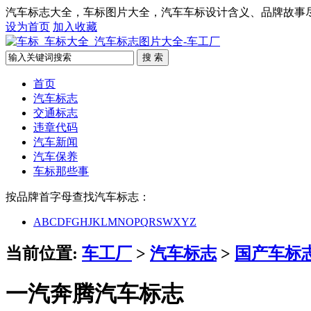
汽车标志大全，车标图片大全，汽车车标设计含义、品牌故事
设为首页
加入收藏
搜 索
首页
汽车标志
交通标志
违章代码
汽车新闻
汽车保养
车标那些事
按品牌首字母查找汽车标志：
A
B
C
D
F
G
H
J
K
L
M
N
O
P
Q
R
S
W
X
Y
Z
当前位置:
车工厂
>
汽车标志
>
国产车标
一汽奔腾汽车标志