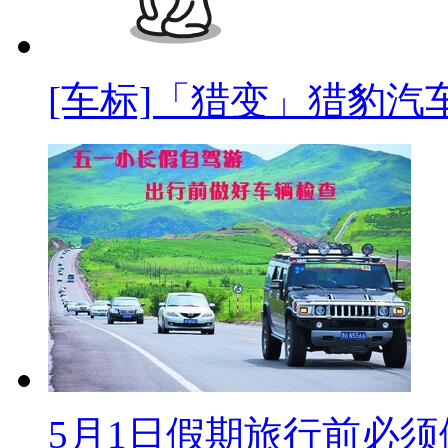
[车标]「猎变」猎豹汽
5月1日假期旅行前必须