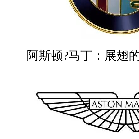
阿斯顿?马丁：展翅的