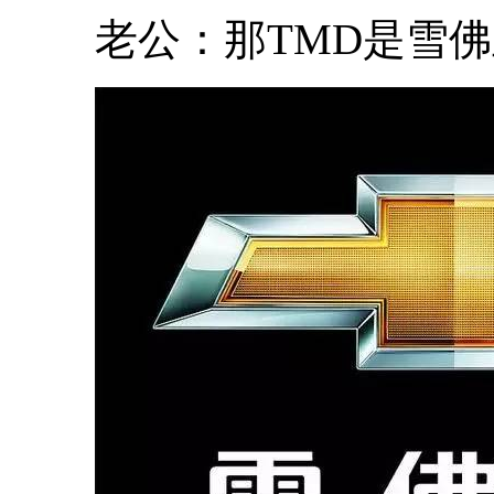
老公：那TMD是雪佛