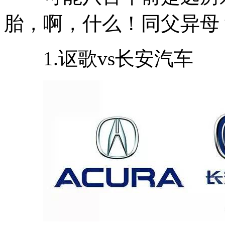
胎，啊，什么！同父异母
1.讴歌vs长安汽车