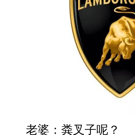
老婆：粪叉子呢？