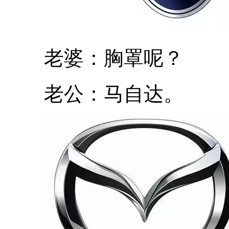
老婆：胸罩呢？
老公：马自达。