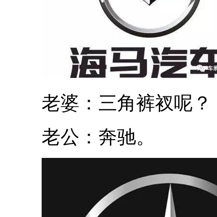
老婆：三角裤衩呢？
老公：奔驰。