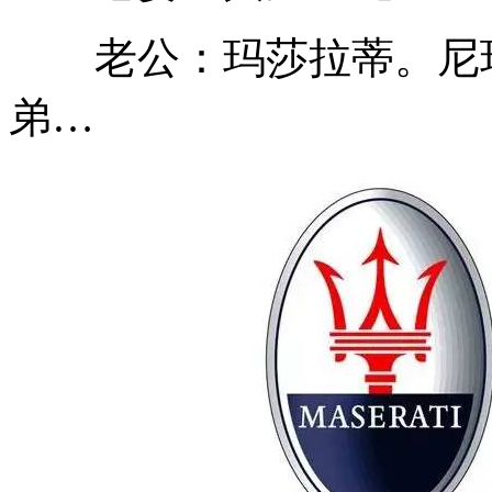
老公：玛莎拉蒂。尼玛
弟…