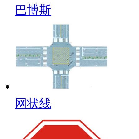
巴博斯
网状线