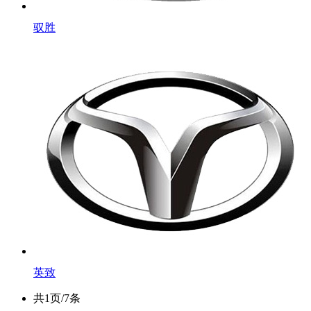
驭胜
英致
共1页/7条