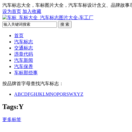
汽车标志大全，车标图片大全，汽车车标设计含义、品牌故事
设为首页
加入收藏
搜 索
首页
汽车标志
交通标志
违章代码
汽车新闻
汽车保养
车标那些事
按品牌首字母查找汽车标志：
A
B
C
D
F
G
H
J
K
L
M
N
O
P
Q
R
S
W
X
Y
Z
Tags:Y
更多标签